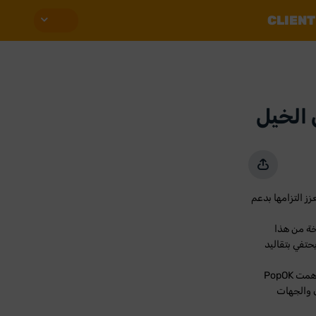
CLIENT
اق الخيل
TT Cup Chall في بوتسوانا، مما يعزز التزامها بدعم
ه أكبر نسخة من هذا
حيث يحتفي بتقاليد
إلى جانب شركاء الحدث القدامى، بما في ذلك هيئة المراهنة في بوتسوانا ووزارة الرياضة والفنون، ساهمت PopOK
 الوثيق مع مؤسس كأس TT السيد تيمون والجهات