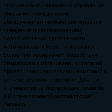
случаев мошенничества и управления
рисками с последующим
обнаружением необычного игрового
поведения и распознаванием
подозрительной деятельности.
Автоматизация маркетинга станет
более прогнозируемой, содействуя
операторам в оттачивании стратегий
привлечения и проведении кампаний в
режиме реального времени. Для тех,
кто нацелен на лидирующие позиции,
ИИ станет главной составляющей
бизнеса.