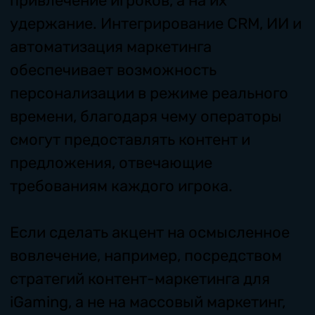
привлечение игроков, а на их
удержание. Интегрирование CRM, ИИ и
автоматизация маркетинга
обеспечивает возможность
персонализации в режиме реального
времени, благодаря чему операторы
смогут предоставлять контент и
предложения, отвечающие
требованиям каждого игрока.
Если сделать акцент на осмысленное
вовлечение, например, посредством
стратегий контент-маркетинга для
iGaming, а не на массовый маркетинг,