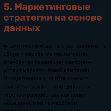
5. Маркетинговые
стратегии на основе
данных
Аналитические данные, основанные на
сборе и обработке информации,
становятся решающим фактором
успеха маркетинговой кампании.
Предиктивная аналитика может
выявить пожизненную ценность
игрока и разработать кампании,
нацеленные не на массовое