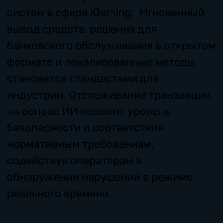
систем в сфере iGaming. Мгновенный
вывод средств, решения для
банковского обслуживания в открытом
формате и локализованные методы
становятся стандартами для
индустрии. Отслеживание транзакций
на основе ИИ повысит уровень
безопасности и соответствия
нормативным требованиям,
содействуя операторам в
обнаружении нарушений в режиме
реального времени.