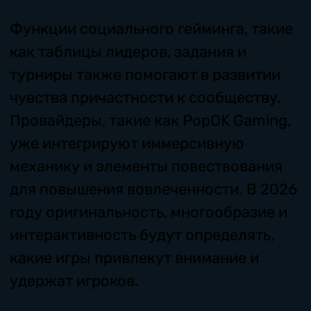
Функции социального гейминга, такие
как таблицы лидеров, задания и
турниры также помогают в развитии
чувства причастности к сообществу.
Провайдеры, такие как PopOK Gaming,
уже интегрируют иммерсивную
механику и элементы повествования
для повышения вовлеченности. В 2026
году оригинальность, многообразие и
интерактивность будут определять,
какие игры привлекут внимание и
удержат игроков.