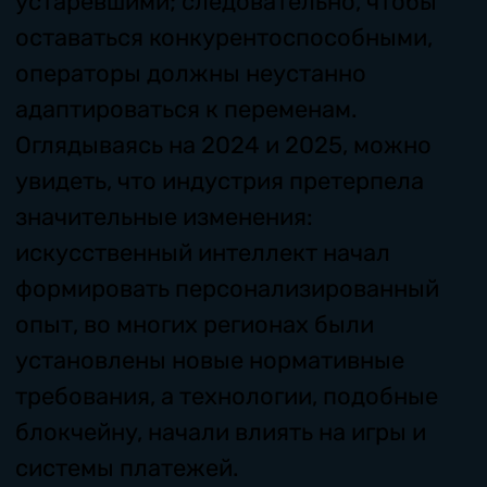
устаревшими; следовательно, чтобы
оставаться конкурентоспособными,
операторы должны неустанно
адаптироваться к переменам.
Оглядываясь на 2024 и 2025, можно
увидеть, что индустрия претерпела
значительные изменения:
искусственный интеллект начал
формировать персонализированный
опыт, во многих регионах были
установлены новые нормативные
требования, а технологии, подобные
блокчейну, начали влиять на игры и
системы платежей.