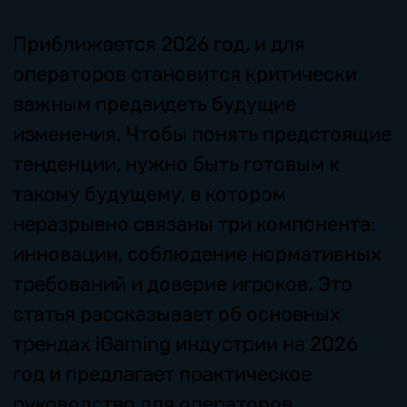
Приближается 2026 год, и для
операторов становится критически
важным предвидеть будущие
изменения. Чтобы понять предстоящие
тенденции, нужно быть готовым к
такому будущему, в котором
неразрывно связаны три компонента:
инновации, соблюдение нормативных
требований и доверие игроков. Это
статья рассказывает об основных
трендах iGaming индустрии на 2026
год и предлагает практическое
руководство для операторов,