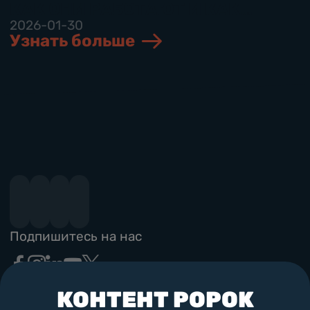
КАК ОНИ РАБОТАЮТ И КАК
2026-01-30
ВЫИГРАТЬ ПО-КРУПНОМУ
Узнать больше
Подпишитесь на нас
«Soft Construct (Мальта) LTD» регулируется и имеет
КОНТЕНТ POPOK
лицензию Комиссии по азартным играм Великобритании на