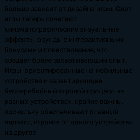
больше зависит от дизайна игры. Слот
игры теперь сочетают
кинематографические визуальные
эффекты, раунды с интерактивными
бонусами и повествование, что
создает более захватывающий опыт.
Игры, ориентированные на мобильные
устройства и гарантирующие
бесперебойный игровой процесс на
разных устройствах, крайне важны,
поскольку обеспечивают плавный
переход игроков от одного устройства
на другое.