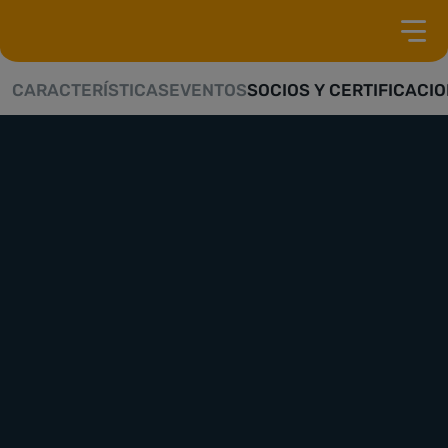
CARACTERÍSTICAS
EVENTOS
SOCIOS Y CERTIFICACI
Deja lo convencional en el pasado
VIVE LA EXPERIENCIA DE LA SERIE RICO
SU PROVEEDOR
DE JUEGOS DE