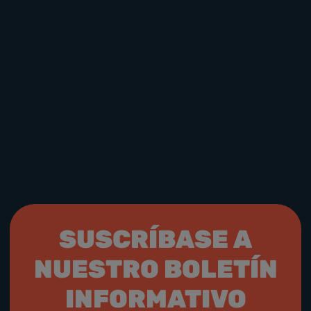
Suecia
Letonia
Dinamarca
Holanda/Paises Bajos
Colombia
Ontario
Georgia
Lituania
Grecia
Perú
Brasil
Sudáfrica
Bulgaria
Switzerland
Argentina
Portugal
Philippines
SUSCRÍBASE A
NUESTRO BOLETÍN
INFORMATIVO