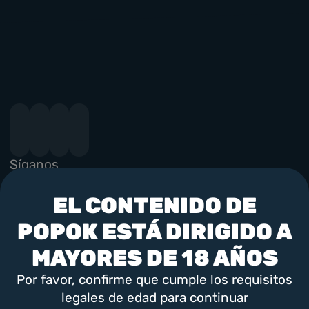
especificaciones técnicas están disponibles en
la página de productos físicos de nuestro sitio
web, o pueden solicitarse directamente a
nuestro equipo de ventas.
Síganos
EL CONTENIDO DE
«Soft Construct (Malta) LTD» cuenta con la licencia y la
regulación de la Comisión del Juego del Reino Unido para la
POPOK ESTÁ DIRIGIDO A
prestación de servicios en el Reino Unido (número de cuenta
MAYORES DE 18 AÑOS
UKGC 40767). Este sitio web y su contenido están destinados
única y estrictamente a operadores que posean una licencia de
Por favor, confirme que cumple los requisitos
juego otorgada localmente en virtud de las leyes y reglamentos
legales de edad para continuar
aplicables, y no están disponibles para los usuarios finales. Es