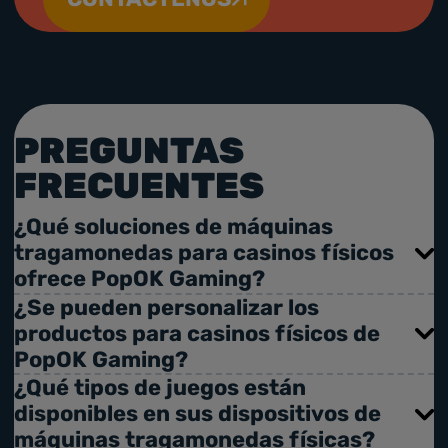
PREGUNTAS
FRECUENTES
¿Qué soluciones de máquinas
tragamonedas para casinos físicos
ofrece PopOK Gaming?
¿Se pueden personalizar los
PopOK Gaming ofrece tres modelos de
productos para casinos físicos de
máquinas tragamonedas: YoSlot 43, con una
PopOK Gaming?
pantalla táctil curva UHD 4K de 43 pulgadas,
YoSlot 27-27, con dos pantallas panorámicas de
¿Qué tipos de juegos están
Sí. Nuestras máquinas tragamonedas pueden
27 pulgadas y controles táctiles, YoSlot 49, con
disponibles en sus dispositivos de
personalizarse para cumplir con los requisitos
una pantalla curva UHD 4K de 49 pulgadas.
máquinas tragamonedas físicas?
de marca, normativos y operativos de su