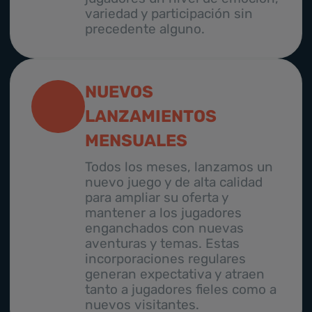
variedad y participación sin
precedente alguno.
NUEVOS
LANZAMIENTOS
MENSUALES
Todos los meses, lanzamos un
nuevo juego y de alta calidad
para ampliar su oferta y
mantener a los jugadores
enganchados con nuevas
aventuras y temas. Estas
incorporaciones regulares
generan expectativa y atraen
tanto a jugadores fieles como a
nuevos visitantes.