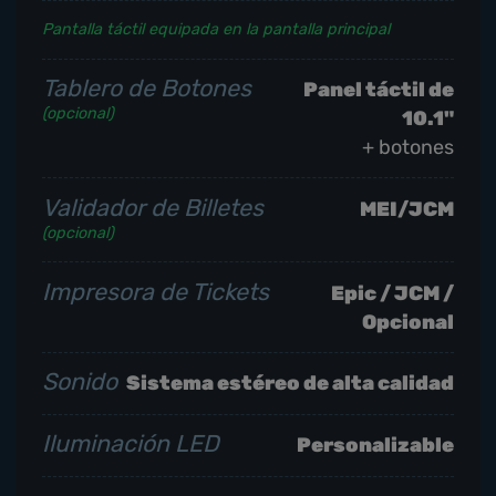
Pantalla táctil equipada en la pantalla principal
Tablero de Botones
Panel táctil de
(opcional)
10.1"
+ botones
Validador de Billetes
MEI/JCM
(opcional)
Impresora de Tickets
Epic / JCM /
Opcional
Sonido
Sistema estéreo de alta calidad
Iluminación LED
Personalizable