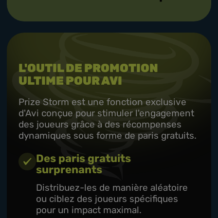
L'OUTIL DE PROMOTION
ULTIME POUR AVI
Prize Storm est une fonction exclusive
d'Avi conçue pour stimuler l'engagement
des joueurs grâce à des récompenses
dynamiques sous forme de paris gratuits.
Des paris gratuits
surprenants
Distribuez-les de manière aléatoire
ou ciblez des joueurs spécifiques
pour un impact maximal.