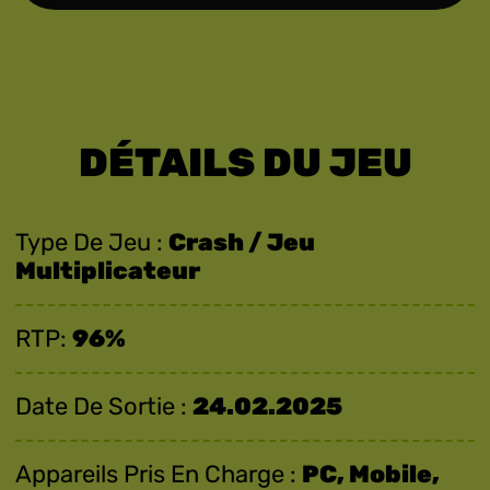
DÉTAILS DU JEU
Type De Jeu :
Crash / Jeu
Multiplicateur
RTP:
96%
Date De Sortie :
24.02.2025
Appareils Pris En Charge :
PC, Mobile,