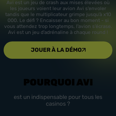
Avi est un jeu de crash aux mises élevées où
les joueurs voient leur avion Avi s'envoler
tandis que le multiplicateur grimpe jusqu'à x10
000. Le défi ? Encaisser au bon moment - si
vous attendez trop longtemps, l'avion s'écrase.
Avi est un jeu d'adrénaline à chaque round !
JOUER À LA DÉMO
POURQUOI AVI
est un indispensable pour tous les
casinos ?