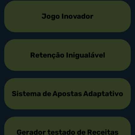
Jogo Inovador
Retenção Inigualável
Sistema de Apostas Adaptativo
Gerador testado de Receitas