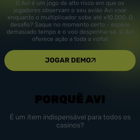
O Avi é um jogo de alto risco em que os
jogadores observam o seu avião Avi voar
enquanto o multiplicador sobe até x10.000. O
desafio? Saque no momento certo - espere
demasiado tempo e o voo despenha-se. O Avi
oferece ação a toda a volta!
JOGAR DEMO
PORQUÊ AVI
É um item indispensável para todos os
casinos?