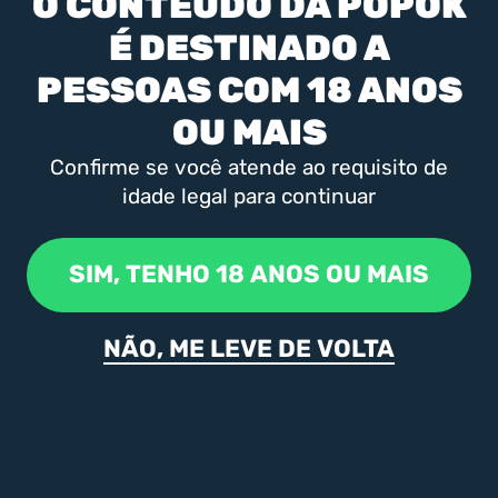
O CONTEÚDO DA POPOK
É DESTINADO A
A “Soft Construct (Malta) LTD” é licenciada e regulamentada pela
PESSOAS COM 18 ANOS
Comissão de Jogos do Reino Unido para a prestação de serviços
no Reino Unido (número de conta UKGC 40767). Este site e seu
OU MAIS
conteúdo destinam-se exclusiva e estritamente a operadores que
tenham uma licença de jogo outorgada localmente nos termos
Confirme se você atende ao requisito de
das leis e regulamentos aplicáveis, não estando disponível para
idade legal para continuar
usuários finais. Alguns produtos podem não ser adequados ou
estar disponíveis para uso em determinadas jurisdições. Este site
é operado pela Soft Construct (Malta) Limited, uma empresa
SIM, TENHO 18 ANOS OU MAIS
registrada em Malta com o número de registro C45929 e com
endereço registrado em Luxe Pavilion, 2º andar, Diamonds
International Building, Portomaso, St Julian's STJ 4010, Malta. A
Soft Construct (Malta) Limited é licenciada e regulamentada pela
NÃO, ME LEVE DE VOLTA
Malta Gaming Authority de acordo com a Licença de Serviço de
Jogos MGA/B2B/286/2014 emitida em 1º de agosto de 2018.
Todos os direitos reservados © 2026