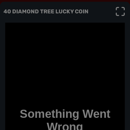
40 DIAMOND TREE LUCKY COIN