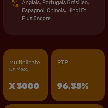
Anglais, Portugais Brésilien,
Espagnol, Chinois, Hindi Et
Plus Encore
Multiplicate
RTP
Ur Max.
X
3000
96.35%