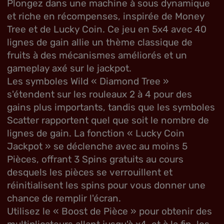
Plongez dans une machine à sous dynamique
et riche en récompenses, inspirée de Money
Tree et de Lucky Coin. Ce jeu en 5x4 avec 40
lignes de gain allie un thème classique de
fruits à des mécanismes améliorés et un
gameplay axé sur le jackpot.
Les symboles Wild « Diamond Tree »
s'étendent sur les rouleaux 2 à 4 pour des
gains plus importants, tandis que les symboles
Scatter rapportent quel que soit le nombre de
lignes de gain. La fonction « Lucky Coin
Jackpot » se déclenche avec au moins 5
Pièces, offrant 3 Spins gratuits au cours
desquels les pièces se verrouillent et
réinitialisent les spins pour vous donner une
chance de remplir l'écran.
Utilisez le « Boost de Pièce » pour obtenir des