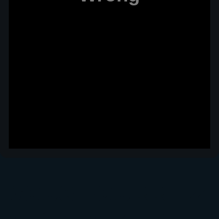
VOUS POURRIEZ