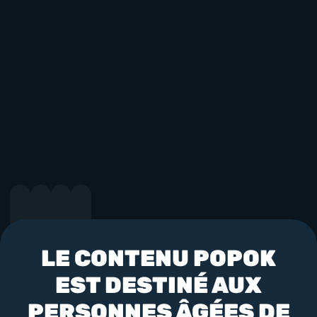
Suivez-nous
LE CONTENU POPOK
EST DESTINÉ AUX
« Soft Construct (Malta) LTD » est agréée et réglementée par la
PERSONNES ÂGÉES DE
Commission des Jeux du Royaume-Uni (UKGC) pour la fourniture