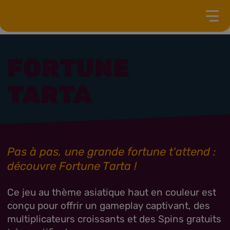
Retour
FORTUNE
TARTA
Pas à pas, une grande fortune t'attend :
découvre Fortune Tarta !
Ce jeu au thème asiatique haut en couleur est
conçu pour offrir un gameplay captivant, des
multiplicateurs croissants et des Spins gratuits