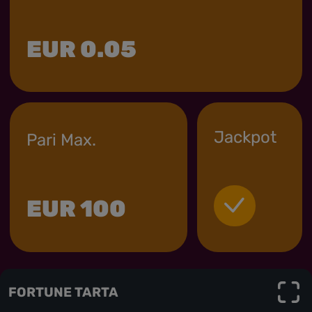
EUR
0.05
Jackpot
Pari Max.
EUR
100
FORTUNE TARTA