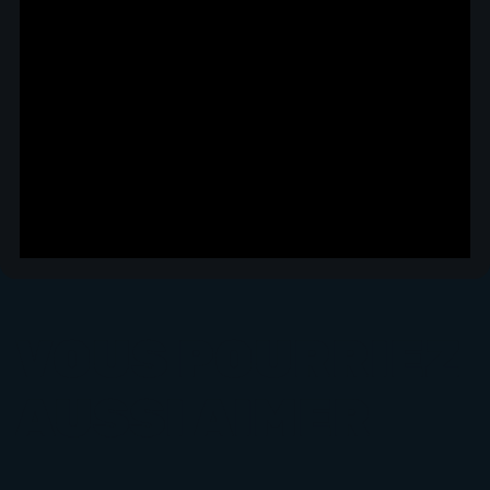
VOUS POURRIEZ
AUSSI AIMER