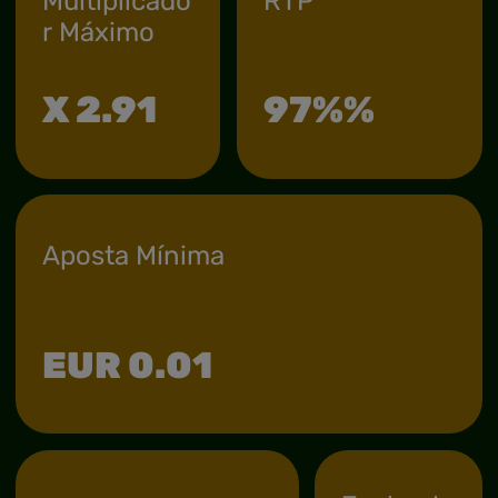
Multiplicado
RTP
R Máximo
X
2.91
97%%
Aposta Mínima
EUR
0.01