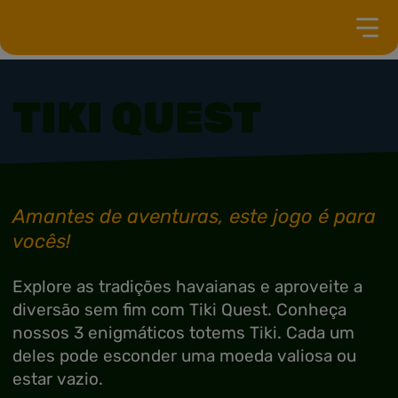
Voltar
TIKI QUEST
Amantes de aventuras, este jogo é para
vocês!
Explore as tradições havaianas e aproveite a
diversão sem fim com Tiki Quest. Conheça
nossos 3 enigmáticos totems Tiki. Cada um
deles pode esconder uma moeda valiosa ou
estar vazio.