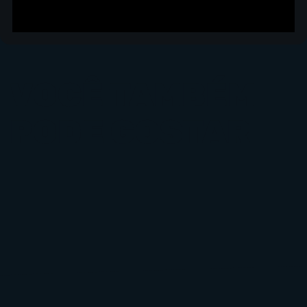
VOCÊ TAMBÉM
PODE GOSTAR