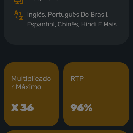
Inglês, Português Do Brasil,
Espanhol, Chinês, Hindi E Mais
Multiplicado
RTP
R Máximo
X
36
96%