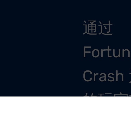
通过
Fortu
Crash
的玩家
惊险刺