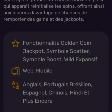
qui apparaît réinitialise les spins, offrant ainsi
aux joueurs davantage de chances de
remporter des gains et des jackpots.
Fonctionnalité Golden Coin
Jackpot, Symbole Scatter,
Symbole Boost, Wild Expansif
Web, Mobile
Anglais, Portugais Brésilien,
Espagnol, Chinois, Hindi Et
Plus Encore