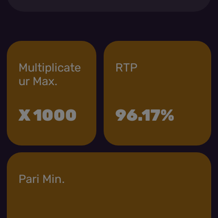
Multiplicate
RTP
Ur Max.
X
1000
96.17%
Pari Min.