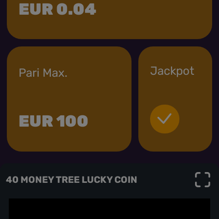
EUR
0.04
Jackpot
Pari Max.
EUR
100
40 MONEY TREE LUCKY COIN