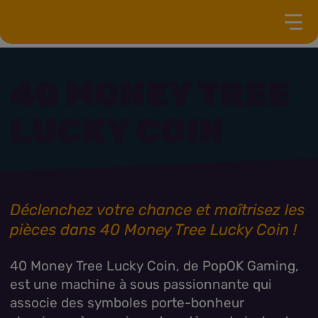
Retour
40 MONEY TREE
LUCKY COIN
Déclenchez votre chance et maîtrisez les
pièces dans 40 Money Tree Lucky Coin !
40 Money Tree Lucky Coin, de PopOK Gaming,
est une machine à sous passionnante qui
associe des symboles porte-bonheur