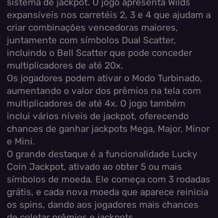
sistema de jackpot. O jogo apresenta Wilds
expansíveis nos carretéis 2, 3 e 4 que ajudam a
criar combinações vencedoras maiores,
juntamente com símbolos Dual Scatter,
incluindo o Bell Scatter que pode conceder
multiplicadores de até 20x.
Os jogadores podem ativar o Modo Turbinado,
aumentando o valor dos prêmios na tela com
multiplicadores de até 4x. O jogo também
inclui vários níveis de jackpot, oferecendo
chances de ganhar jackpots Mega, Major, Minor
e Mini.
O grande destaque é a funcionalidade Lucky
Coin Jackpot, ativado ao obter 5 ou mais
símbolos de moeda. Ele começa com 3 rodadas
grátis, e cada nova moeda que aparece reinicia
os spins, dando aos jogadores mais chances
de coletar prêmios e jackpots.